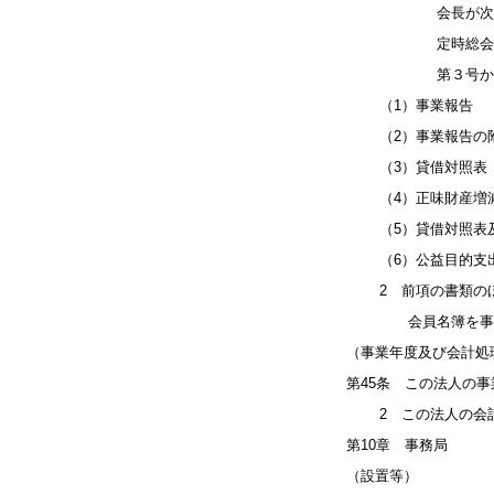
会長が次の書類を
定時総会に提出し
第３号から第５号
（1）事業報告
（2）事業報告の
（3）貸借対照表
（4）正味財産増
（5）貸借対照表及
（6）公益目的支出
2 前項の書類のほ
会員名簿を事務所
（事業年度及び会計処
第45条 この法人の
2 この法人の会計
第10章 事務局
（設置等）