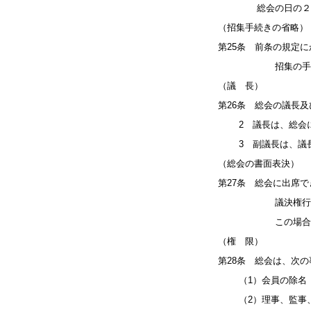
総会の日の２週間
（招集手続きの省略）
第25条 前条の規定
招集の手続きを経
（議 長）
第26条 総会の議長
2 議長は、総会に
3 副議長は、議長
（総会の書面表決）
第27条 総会に出席
議決権行使書面を
この場合において
（権 限）
第28条 総会は、次
（1）会員の除名
（2）理事、監事、