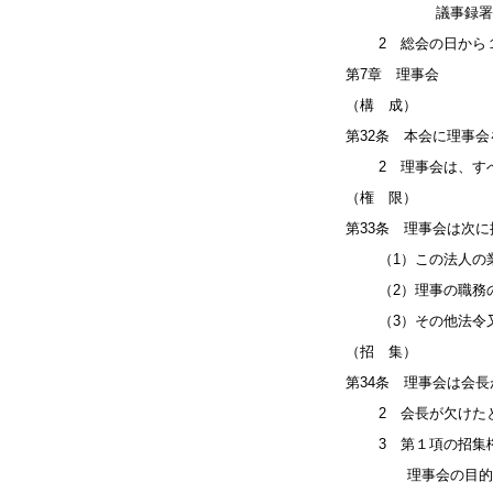
議事録署名人２名
2 総会の日から１
第7章 理事会
（構 成）
第32条 本会に理事会
2 理事会は、すべ
（権 限）
第33条 理事会は次
（1）この法人の業
（2）理事の職務の
（3）その他法令又
（招 集）
第34条 理事会は会
2 会長が欠けたと
3 第１項の招集権
理事会の目的である