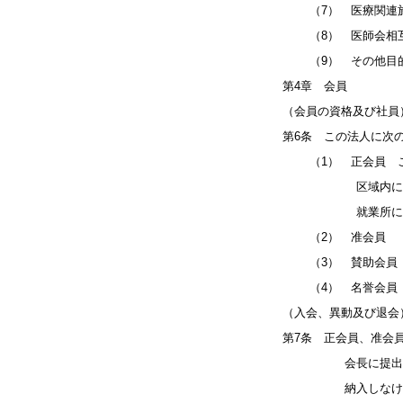
（7） 医療関連施
（8） 医師会相互
（9） その他目的
第4章 会員
（会員の資格及び社員
第6条 この法人に次
（1） 正会員 この
区域内において就
就業所に勤務す
（2） 准会員 
（3） 賛助会員 
（4） 名誉会員 
（入会、異動及び退会
第7条 正会員、准会
会長に提出し、理
納入しなければなら