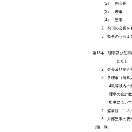
（2） 副会長 2
（3） 理事 15
（4） 監事
2 前項の会長をも
3 監事のうち１名
第13条 理事及び監
ただし、外部監
2 会長及び副会長
3 各理事（清算人
4親等以内の親族そ
理事の合計数が理事
監事についても
4 監事は、この法
5 外部監事の要件
（職 務）