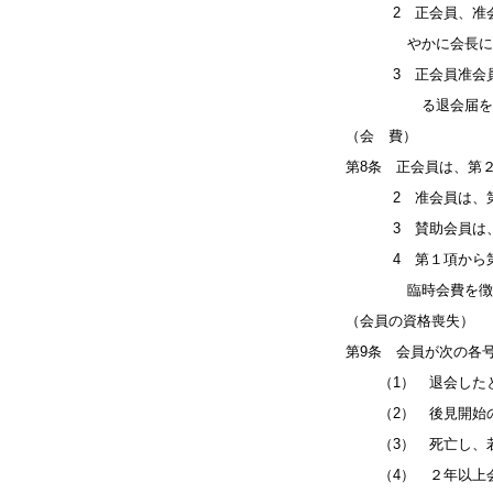
2 正会員、准会員
やかに会長に届け
3 正会員准会員及
る退会届を会長に
（会 費）
第8条 正会員は、第
2 准会員は、第２
3 賛助会員は、第
4 第１項から第３
臨時会費を徴収す
（会員の資格喪失）
第9条 会員が次の各
（1） 退会した
（2） 後見開始の
（3） 死亡し、若
（4） ２年以上会