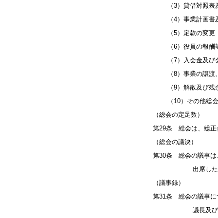
（3）貸借対照表及
（4）事業計画書及
（5）定款の変更
（6）役員の報酬
（7）入会金及び会
（8）事業の譲渡、
（9）解散及び残
（10）その他総会
（総会の定足数）
第29条 総会は、総
（総会の議決）
第30条 総会の議事
出席した正会員の
（議事録）
第31条 総会の議事
議長及び副議長並