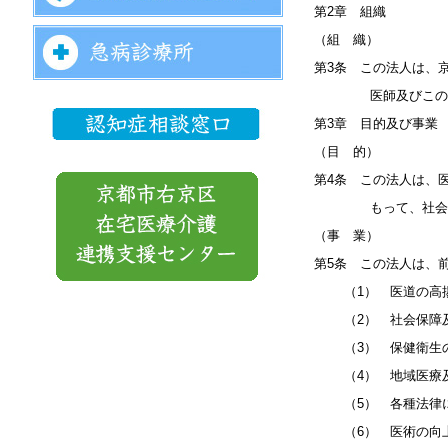
第2章 組織
（組 織）
第3条 この法人は、
医師及びこの法人の
第3章 目的及び事業
（目 的）
第4条 この法人は、
もって、社会の福
（事 業）
第5条 この法人は、
（1） 医道の高揚
（2） 社会保障及
（3） 保健衛生の
（4） 地域医療及
（5） 各種法律に
（6） 医術の向上