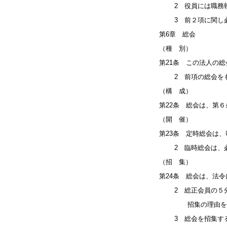
2 役員には職務執
3 前２項に関し必
第6章 総会
（種 別）
第21条 この法人の
2 前項の総会をも
（構 成）
第22条 総会は、第
（開 催）
第23条 定時総会は
2 臨時総会は、必
（招 集）
第24条 総会は、法
2 総正会員の５分
招集の理由を示し
3 総会を招集する