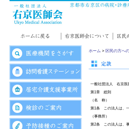
ホーム
>
区民の方へ
一般社団法人 右京医
第1章 総則
（名 称）
第1条 この法人は、
（事務所）
第2条 この法人は、