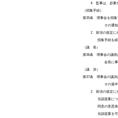
4 監事は、必要が
（招集手続）
第35条 理事会を招
その通知を発し
2 前項の規定にか
招集手続を経るこ
（議 長）
第36条 理事会の議
会長に事故がある
（議 決）
第37条 理事会の議
その過半数（議決
2 前項の規定にか
当該提案につき議決
同意の意思表示がな
当該提案を可決す