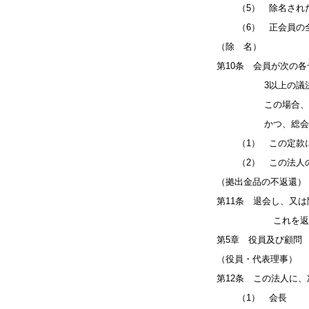
（5） 除名され
（6） 正会員の全
（除 名）
第10条 会員が次の
3以上の議決によ
この場合、その会
かつ、総会におい
（1） この定款に
（2） この法人の
（拠出金品の不返還）
第11条 退会し、又
これを返還し
第5章 役員及び顧問
（役員・代表理事）
第12条 この法人に
（1） 会長