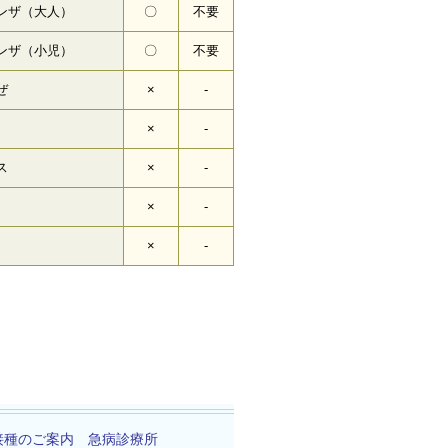
ンザ（大人）
〇
不要
ンザ（小児）
〇
不要
ぜ
×
-
×
-
ス
×
-
×
-
×
-
接種のご案内
急病診療所