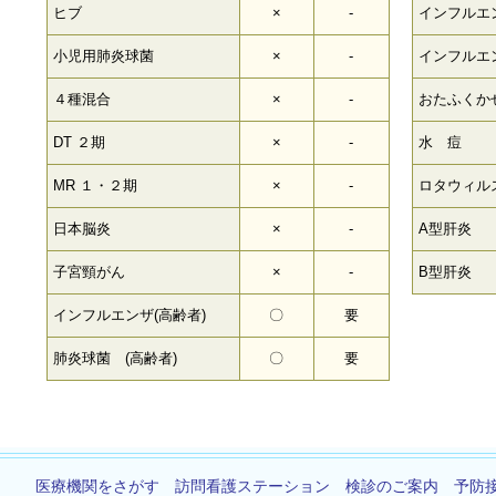
ヒブ
×
-
インフルエ
小児用肺炎球菌
×
-
インフルエ
４種混合
×
-
おたふくか
DT ２期
×
-
水 痘
MR １・２期
×
-
ロタウィル
日本脳炎
×
-
A型肝炎
子宮頸がん
×
-
B型肝炎
インフルエンザ(高齢者)
〇
要
肺炎球菌 (高齢者)
〇
要
医療機関をさがす
訪問看護ステーション
検診のご案内
予防