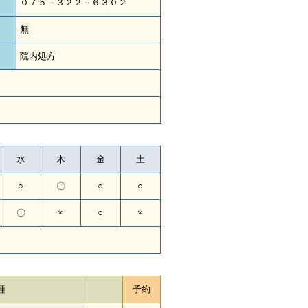
０７５－３２２－６３０２
無
院内処方
水
木
金
土
○
〇
○
○
〇
×
○
×
種
予約