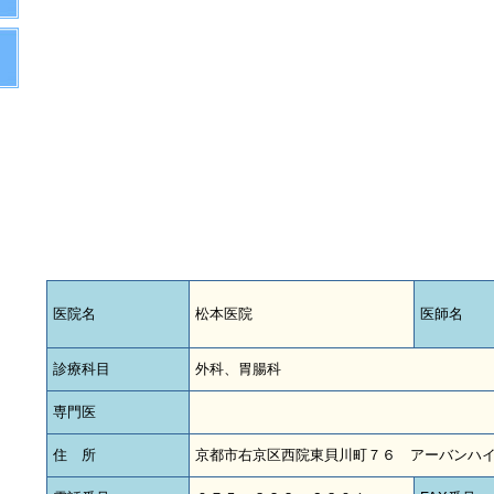
医院名
松本医院
医師名
診療科目
外科、胃腸科
専門医
住 所
京都市右京区西院東貝川町７６ アーバンハイ