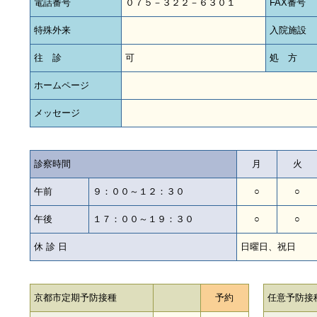
電話番号
０７５－３２２－６３０１
FAX番号
特殊外来
入院施設
往 診
可
処 方
ホームページ
メッセージ
診察時間
月
火
午前
９：００～１２：３０
○
○
午後
１７：００～１９：３０
○
○
休 診 日
日曜日、祝日
京都市定期予防接種
予約
任意予防接