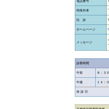
電話番号
特殊外来
往 診
ホームページ
メッセージ
診察時間
午前
８：３
午後
１４：
休 診 日