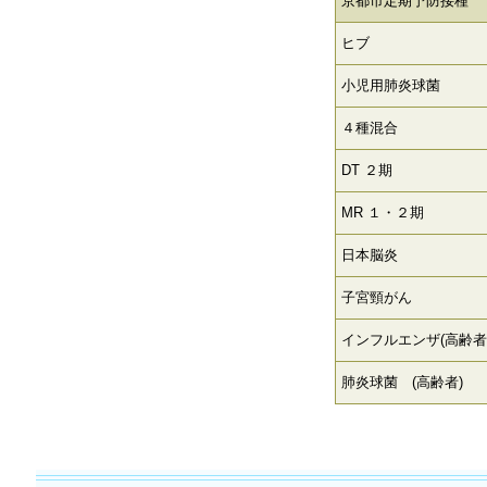
京都市定期予防接種
ヒブ
小児用肺炎球菌
４種混合
DT ２期
MR １・２期
日本脳炎
子宮頸がん
インフルエンザ(高齢者
肺炎球菌 (高齢者)