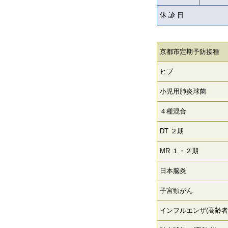
休 診 日
京都市定期予防接種
ヒブ
小児用肺炎球菌
４種混合
DT ２期
MR １・２期
日本脳炎
子宮頸がん
インフルエンザ(高齢者