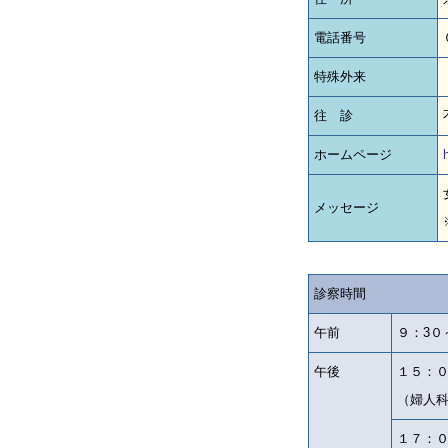
電話番号
特殊外来
往 診
ホームページ
h
メッセージ
診察時間
午前
９：3０
午後
１５：
（婦人
１７：