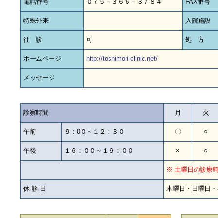
電話番号
０７５－３６６－３７８４
FAX番号
特殊外来
入院施設
往 診
可
処 方
ホームページ
http://toshimori-clinic.net/
メッセージ
診察時間
月
火
午前
９：0０～１２：３０
〇
○
午後
１６：００～１９：００
×
○
※ 土曜日の診療時
休 診 日
木曜日・日曜日・