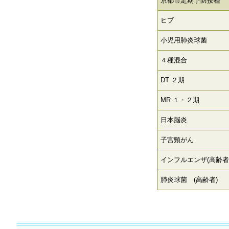
京都市定期予防接種
ヒブ
小児用肺炎球菌
４種混合
DT ２期
MR １・２期
日本脳炎
子宮頸がん
インフルエンザ(高齢者
肺炎球菌 (高齢者)