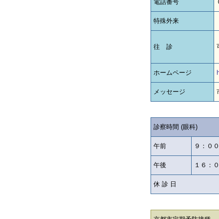
電話番号
特殊外来
往 診
ホームページ
メッセージ
診察時間 (眼科)
午前
９：０
午後
１６：
休 診 日