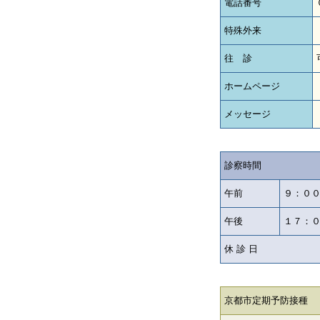
電話番号
特殊外来
往 診
ホームページ
メッセージ
診察時間
午前
９：０
午後
１７：
休 診 日
京都市定期予防接種