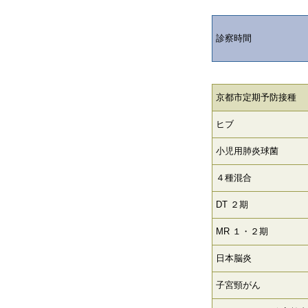
診察時間
京都市定期予防接種
ヒブ
小児用肺炎球菌
４種混合
DT ２期
MR １・２期
日本脳炎
子宮頸がん