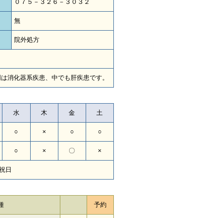
０７５－３２６－３０３２
無
院外処方
門は消化器系疾患、中でも肝疾患です。
水
木
金
土
○
×
○
○
○
×
〇
×
祝日
種
予約