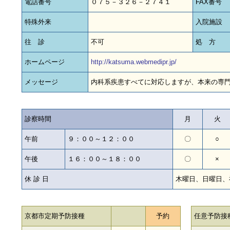
電話番号
０７５－３２６－２７４１
FAX番号
特殊外来
入院施設
往 診
不可
処 方
ホームページ
http://katsuma.webmedipr.jp/
メッセージ
内科系疾患すべてに対応しますが、本来の専
診察時間
月
火
午前
９：００～１２：００
〇
○
午後
１６：００～１８：００
〇
×
休 診 日
木曜日、日曜日、
京都市定期予防接種
予約
任意予防接