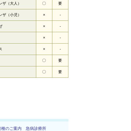
ンザ（大人）
〇
要
ンザ（小児）
×
-
ぜ
×
-
×
-
ス
×
-
〇
要
〇
要
接種のご案内
急病診療所