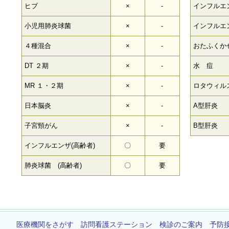
ヒブ
×
-
インフルエ
小児用肺炎球菌
×
-
インフルエ
４種混合
×
-
おたふくか
DT ２期
×
-
水 痘
MR １・２期
×
-
ロタウィル
日本脳炎
×
-
A型肝炎
子宮頸がん
×
-
B型肝炎
インフルエンザ(高齢者)
〇
要
肺炎球菌 (高齢者)
〇
要
医療機関をさがす
訪問看護ステーション
検診のご案内
予防