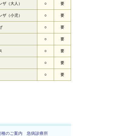
ンザ（大人）
○
要
ンザ（小児）
○
要
ぜ
○
要
○
要
ス
○
要
○
要
○
要
接種のご案内
急病診療所