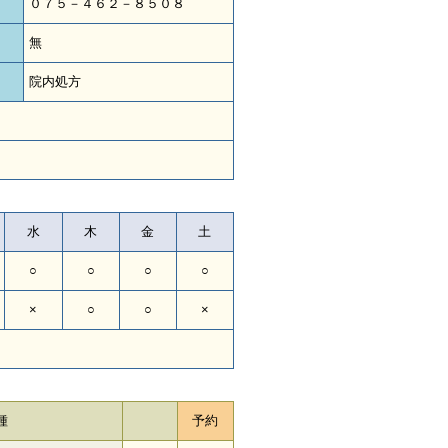
０７５－４６２－８５０８
無
院内処方
水
木
金
土
○
○
○
○
×
○
○
×
種
予約