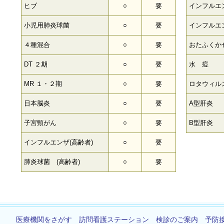
ヒブ
○
要
インフルエ
小児用肺炎球菌
○
要
インフルエ
４種混合
○
要
おたふくか
DT ２期
○
要
水 痘
MR １・２期
○
要
ロタウィル
日本脳炎
○
要
A型肝炎
子宮頸がん
○
要
B型肝炎
インフルエンザ(高齢者)
○
要
肺炎球菌 (高齢者)
○
要
医療機関をさがす
訪問看護ステーション
検診のご案内
予防