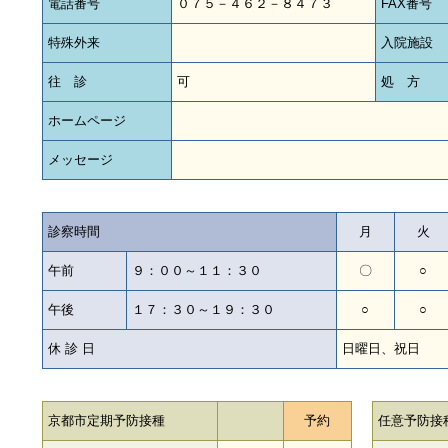
電話番号
０７５－４６２－８４７３
FAX番号
特殊外来
入院施設
往 診
可
処 方
ホームページ
メッセージ
診察時間
月
火
午前
９：００～１１：３０
〇
○
午後
１７：３０～１９：３０
○
○
休 診 日
日曜日、祝日
京都市定期予防接種
予約
任意予防接