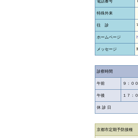
電話番号
特殊外来
往 診
ホームページ
メッセージ
診察時間
午前
９：０
午後
１７：
休 診 日
京都市定期予防接種