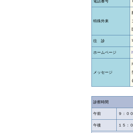
電話番号
特殊外来
往 診
ホームページ
メッセージ
診察時間
午前
９：０
午後
１５：