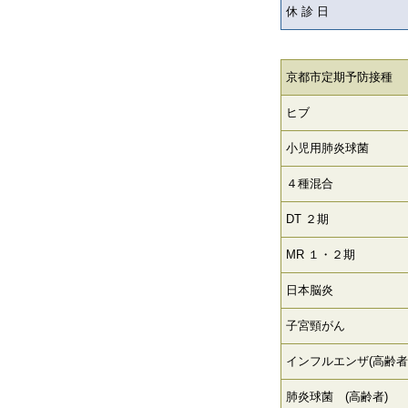
休 診 日
京都市定期予防接種
ヒブ
小児用肺炎球菌
４種混合
DT ２期
MR １・２期
日本脳炎
子宮頸がん
インフルエンザ(高齢者
肺炎球菌 (高齢者)