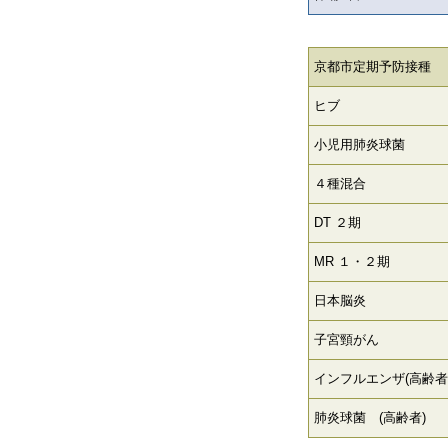
京都市定期予防接種
ヒブ
小児用肺炎球菌
４種混合
DT ２期
MR １・２期
日本脳炎
子宮頸がん
インフルエンザ(高齢者
肺炎球菌 (高齢者)